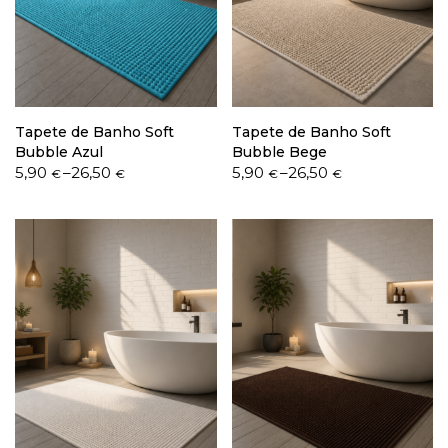
Política de Privacidade
Tapete de Banho Soft
Tapete de Banho Soft
Bubble Azul
Bubble Bege
Price
Price
5,90
–
26,50
5,90
–
26,50
€
€
€
€
range:
range:
Livro de Reclamações
5,90 €
5,90 €
through
through
26,50 €
26,50 €