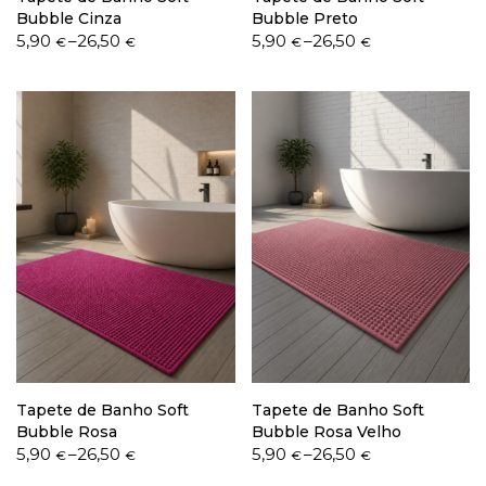
Bubble Cinza
Bubble Preto
Price
Price
5,90
–
26,50
5,90
–
26,50
€
€
€
€
range:
range:
5,90 €
5,90 €
through
through
26,50 €
26,50 €
Tapete de Banho Soft
Tapete de Banho Soft
Bubble Rosa
Bubble Rosa Velho
Price
Price
5,90
–
26,50
5,90
–
26,50
€
€
€
€
range:
range: