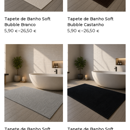
Tapete de Banho Soft
Tapete de Banho Soft
Bubble Branco
Bubble Castanho
Price
Price
5,90
–
26,50
5,90
–
26,50
€
€
€
€
range:
range:
5,90 €
5,90 €
through
through
26,50 €
26,50 €
Tapete de Banho Soft
Tapete de Banho Soft