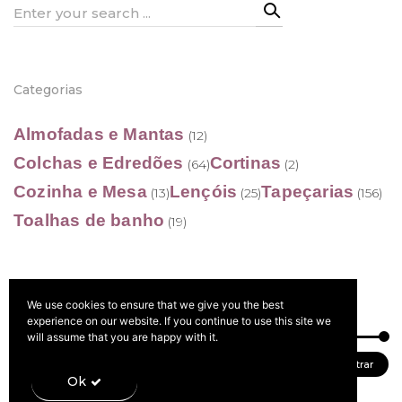
Search
for:
Categorias
Almofadas e Mantas
(12)
Colchas e Edredões
Cortinas
(64)
(2)
Cozinha e Mesa
Lençóis
Tapeçarias
(13)
(25)
(156)
Toalhas de banho
(19)
We use cookies to ensure that we give you the best
Filtrar por preço
experience on our website. If you continue to use this site we
will assume that you are happy with it.
Preço
Preço
Preço:
0 €
—
410 €
Filtrar
Ok
mínimo
máximo