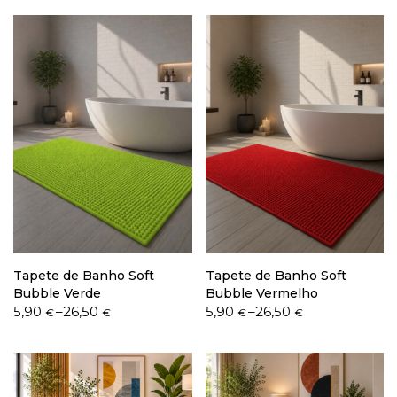
5,90 €
5,90 €
through
through
26,50 €
26,50 €
Tapete de Banho Soft
Tapete de Banho Soft
Bubble Verde
Bubble Vermelho
Price
Price
5,90
–
26,50
5,90
–
26,50
€
€
€
€
range:
range:
5,90 €
5,90 €
through
through
26,50 €
26,50 €