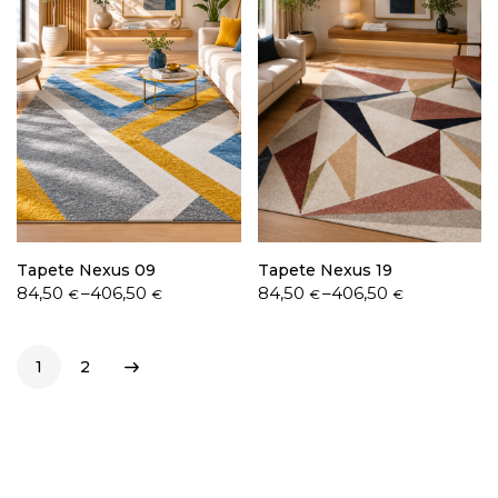
Tapete Nexus 09
Tapete Nexus 19
Price
Price
84,50
–
406,50
84,50
–
406,50
€
€
€
€
range:
range:
84,50 €
84,50 €
through
through
1
2
406,50 €
406,50 €