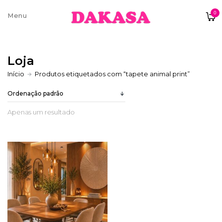
0
Sobre nós
Loja
Contatos e moradas
Início
Produtos etiquetados com “tapete animal print”
Apenas um resultado
Pagamentos e Envios
Trocas e Devoluções
Termos e condições