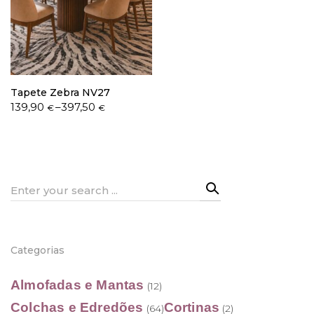
Política de Privacidade
Tapete Zebra NV27
Price
139,90
–
397,50
€
€
range:
139,90 €
Livro de Reclamações
through
397,50 €
Search
for:
Categorias
Almofadas e Mantas
(12)
Colchas e Edredões
Cortinas
(64)
(2)