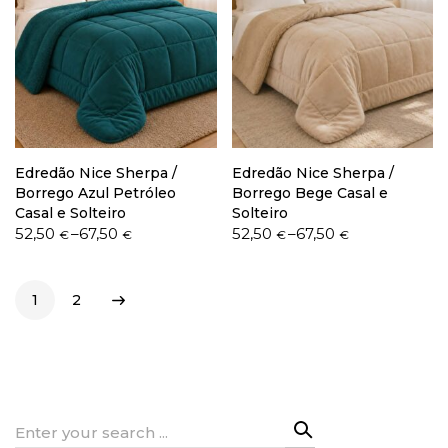
Edredão Nice Sherpa /
Edredão Nice Sherpa /
Borrego Azul Petróleo
Borrego Bege Casal e
Casal e Solteiro
Solteiro
Price
Price
52,50
–
67,50
52,50
–
67,50
€
€
€
€
range:
range:
52,50 €
52,50 €
through
through
1
2
67,50 €
67,50 €
Search