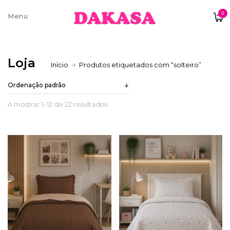
0
Sobre nós
Loja
Início
Produtos etiquetados com “solteiro”
Contatos e moradas
A mostrar 1–12 de 22 resultados
Pagamentos e Envios
Trocas e Devoluções
Termos e condições