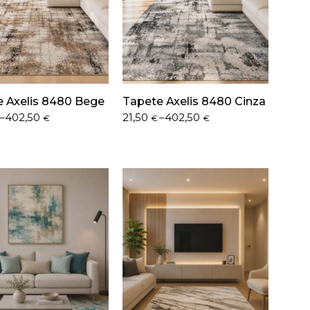
 Axelis 8480 Bege
Tapete Axelis 8480 Cinza
Price
–
402,50
21,50
–
402,50
€
€
€
range:
21,50 €
h
through
 €
402,50 €