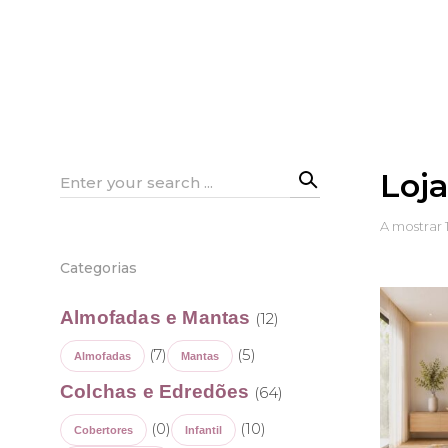
Loj
Search
for:
A mostrar 
Categorias
Almofadas e Mantas
(12)
(7)
(5)
Almofadas
Mantas
Colchas e Edredões
(64)
(0)
(10)
Cobertores
Infantil