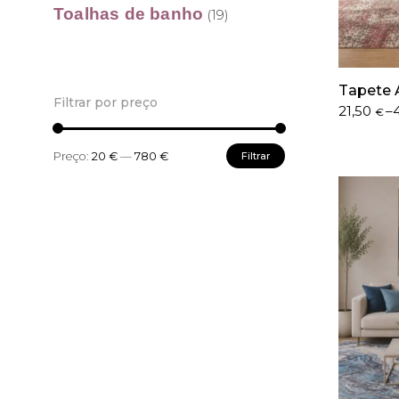
Toalhas de banho
(19)
Tapete 
Filtrar por preço
Price
21,50
–
€
range:
21,50 €
Preço
Preço
Preço:
20 €
—
780 €
Filtrar
through
mínimo
máximo
402,50 €