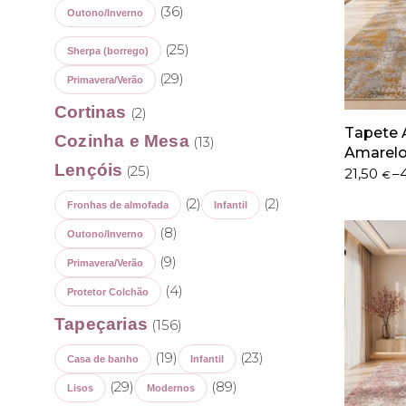
(36)
Outono/Inverno
(25)
Sherpa (borrego)
(29)
Primavera/Verão
Cortinas
(2)
Tapete 
Cozinha e Mesa
(13)
Amarel
Lençóis
(25)
Price
21,50
–
€
range:
(2)
(2)
Fronhas de almofada
Infantil
21,50 €
through
(8)
Outono/Inverno
402,50 €
(9)
Primavera/Verão
(4)
Protetor Colchão
Tapeçarias
(156)
(19)
(23)
Casa de banho
Infantil
(29)
(89)
Lisos
Modernos