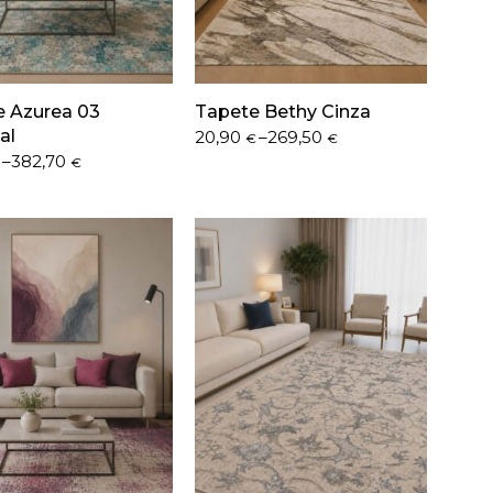
e Azurea 03
Tapete Bethy Cinza
al
Price
20,90
–
269,50
€
€
range:
–
382,70
€
20,90 €
through
€
269,50 €
h
 €