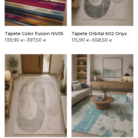
Política de Privacidade
Tapete Color Fusion NV05
Tapete Orbital 602 Onyx
Price
Price
139,90
–
397,50
115,90
–
558,50
€
€
€
€
range:
range:
139,90 €
115,90 €
through
through
Livro de Reclamações
397,50 €
558,50 €