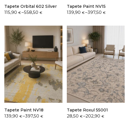
Tapete Orbital 602 Silver
Tapete Paint NV15
Price
Price
115,90
–
558,50
139,90
–
397,50
€
€
€
€
range:
range:
115,90 €
139,90 €
through
through
558,50 €
397,50 €
Tapete Paint NV18
Tapete Roxul 55001
Price
Price
139,90
–
397,50
28,50
–
202,90
€
€
€
€
range:
range:
139,90 €
28,50 €