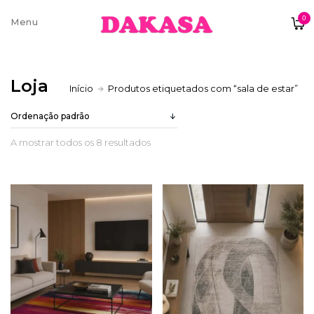
0
Sobre nós
Loja
Início
Produtos etiquetados com “sala de estar”
Contatos e moradas
A mostrar todos os 8 resultados
Pagamentos e Envios
Trocas e Devoluções
Termos e condições