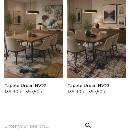
through
through
397,50 €
202,90 €
Tapete Urban NV22
Tapete Urban NV23
Price
Price
139,90
–
397,50
139,90
–
397,50
€
€
€
€
range:
range:
139,90 €
139,90 €
through
through
397,50 €
397,50 €
Search