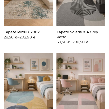
Política de Privacidade
Tapete Roxul 62002
Tapete Solaris 014 Grey
Price
28,50
–
202,90
Retro
€
€
range:
Price
60,50
–
290,50
€
€
28,50 €
range:
Livro de Reclamações
through
60,50 €
202,90 €
through
290,50 €