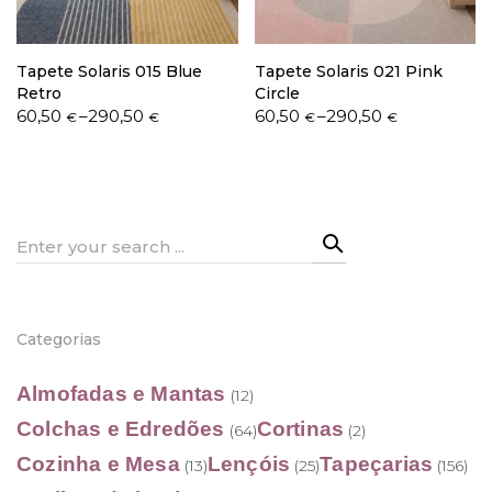
Tapete Solaris 015 Blue
Tapete Solaris 021 Pink
Retro
Circle
Price
Price
60,50
–
290,50
60,50
–
290,50
€
€
€
€
range:
range:
60,50 €
60,50 €
through
through
290,50 €
290,50 €
Search
for:
Categorias
Almofadas e Mantas
(12)
Colchas e Edredões
Cortinas
(64)
(2)
Cozinha e Mesa
Lençóis
Tapeçarias
(13)
(25)
(156)