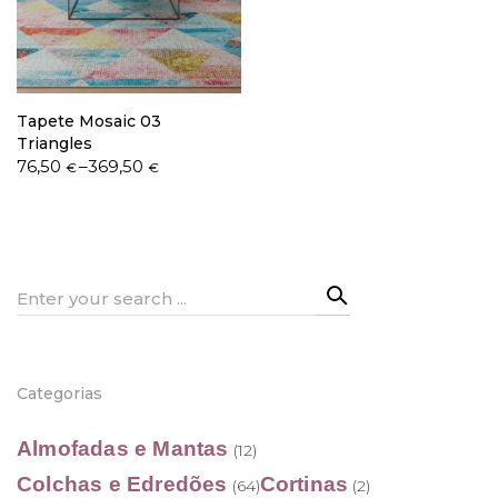
Política de Privacidade
Tapete Mosaic 03
Triangles
Price
76,50
–
369,50
€
€
range:
76,50 €
Livro de Reclamações
through
369,50 €
Search
for:
Categorias
Almofadas e Mantas
(12)
Colchas e Edredões
Cortinas
(64)
(2)