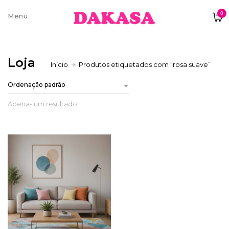
0
Sobre nós
Loja
Início
Produtos etiquetados com “rosa suave”
Contatos e moradas
Apenas um resultado
Pagamentos e Envios
Trocas e Devoluções
Termos e condições