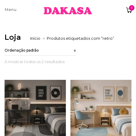
0
Sobre nós
Loja
Início
Produtos etiquetados com “retro”
Contatos e moradas
A mostrar todos os 2 resultados
Pagamentos e Envios
Trocas e Devoluções
Termos e condições