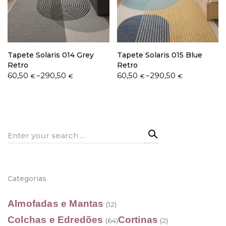
Política de Privacidade
Tapete Solaris 014 Grey
Tapete Solaris 015 Blue
Retro
Retro
Price
Price
60,50
–
290,50
60,50
–
290,50
€
€
€
€
range:
range:
60,50 €
60,50 €
Livro de Reclamações
through
through
290,50 €
290,50 €
Search
for:
Categorias
Almofadas e Mantas
(12)
Colchas e Edredões
Cortinas
(64)
(2)