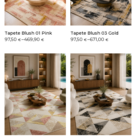
Política de Privacidade
Tapete Blush 01 Pink
Tapete Blush 03 Gold
Price
Price
97,50
–
469,90
97,50
–
671,00
€
€
€
€
range:
range:
97,50 €
97,50 €
through
through
Livro de Reclamações
469,90 €
671,00 €