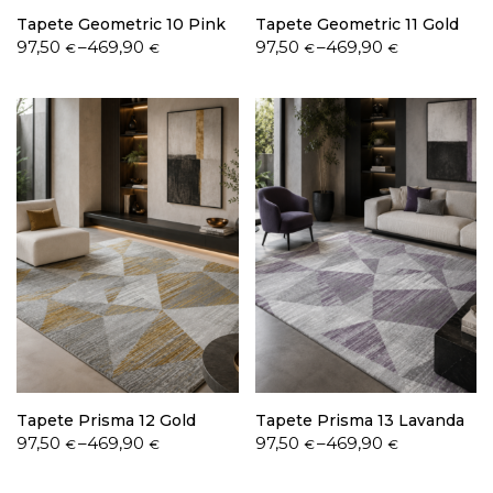
Tapete Geometric 10 Pink
Tapete Geometric 11 Gold
Price
Price
97,50
–
469,90
97,50
–
469,90
€
€
€
€
range:
range:
97,50 €
97,50 €
through
through
469,90 €
469,90 €
Tapete Prisma 12 Gold
Tapete Prisma 13 Lavanda
Price
Price
97,50
–
469,90
97,50
–
469,90
€
€
€
€
range:
range:
97,50 €
97,50 €