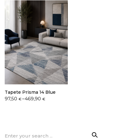
through
through
469,90 €
469,90 €
Tapete Prisma 14 Blue
Price
97,50
–
469,90
€
€
range:
97,50 €
through
469,90 €
Search