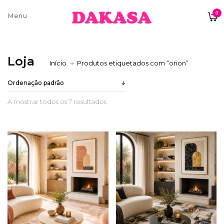
0
Sobre nós
Loja
Início
Produtos etiquetados com “orion”
Contatos e moradas
A mostrar todos os 7 resultados
Pagamentos e Envios
Trocas e Devoluções
Termos e condições