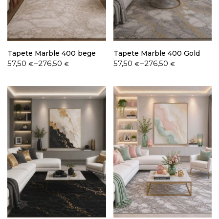
Política de Privacidade
Tapete Marble 400 bege
Tapete Marble 400 Gold
Price
Price
57,50
–
276,50
57,50
–
276,50
€
€
€
€
range:
range:
57,50 €
57,50 €
through
through
Livro de Reclamações
276,50 €
276,50 €