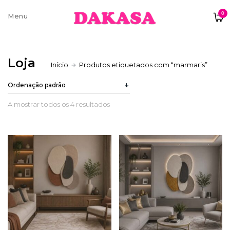
0
Sobre nós
Loja
Início
Produtos etiquetados com “marmaris”
Contatos e moradas
A mostrar todos os 4 resultados
Pagamentos e Envios
Trocas e Devoluções
Termos e condições