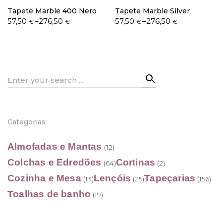
Tapete Marble 400 Nero
Tapete Marble Silver
Price
Price
57,50
–
276,50
57,50
–
276,50
€
€
€
€
range:
range:
57,50 €
57,50 €
through
through
276,50 €
276,50 €
Search
for:
Categorias
Almofadas e Mantas
(12)
Colchas e Edredões
Cortinas
(64)
(2)
Cozinha e Mesa
Lençóis
Tapeçarias
(13)
(25)
(156)
Toalhas de banho
(19)