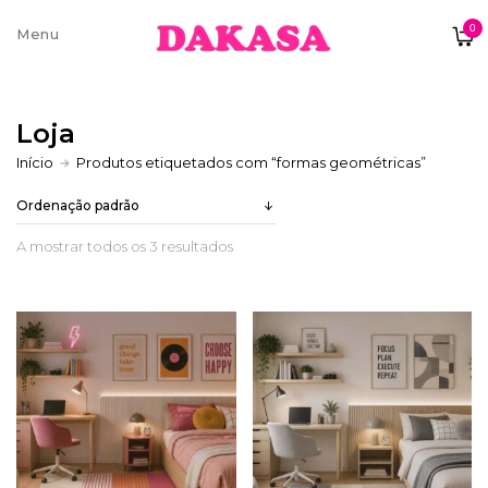
0
Sobre nós
Loja
Contatos e moradas
Início
Produtos etiquetados com “formas geométricas”
A mostrar todos os 3 resultados
Pagamentos e Envios
Trocas e Devoluções
Termos e condições