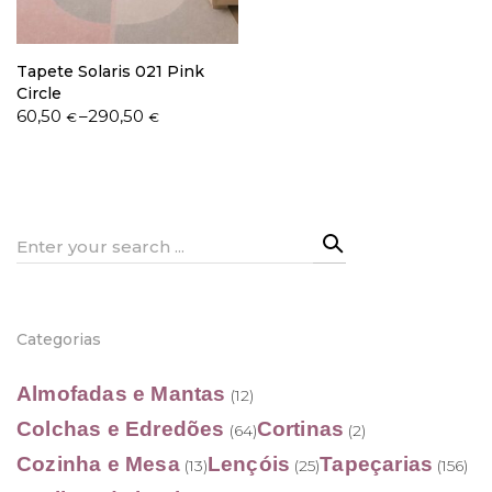
Tapete Solaris 021 Pink
Circle
Price
60,50
–
290,50
€
€
range:
60,50 €
through
290,50 €
Search
for:
Categorias
Almofadas e Mantas
(12)
Colchas e Edredões
Cortinas
(64)
(2)
Cozinha e Mesa
Lençóis
Tapeçarias
(13)
(25)
(156)