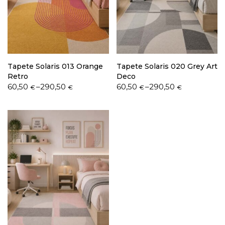
Política de Privacidade
Tapete Solaris 013 Orange
Tapete Solaris 020 Grey Art
Retro
Deco
Price
Price
60,50
–
290,50
60,50
–
290,50
€
€
€
€
range:
range:
Livro de Reclamações
60,50 €
60,50 €
through
through
290,50 €
290,50 €