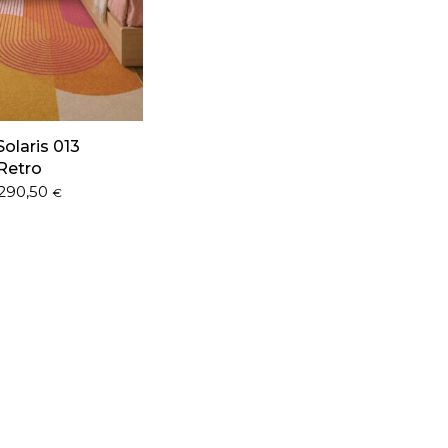
olaris 013
Retro
290,50
€