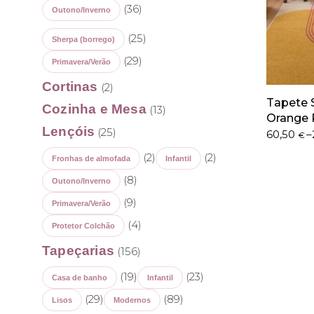
(36)
Outono/Inverno
(25)
Sherpa (borrego)
(29)
Primavera/Verão
Cortinas
(2)
Tapete S
Cozinha e Mesa
(13)
Orange 
Lençóis
(25)
Price
60,50
–
€
range:
(2)
(2)
Fronhas de almofada
Infantil
60,50 €
through
(8)
Outono/Inverno
290,50 €
(9)
Primavera/Verão
(4)
Protetor Colchão
Tapeçarias
(156)
(19)
(23)
Casa de banho
Infantil
(29)
(89)
Lisos
Modernos