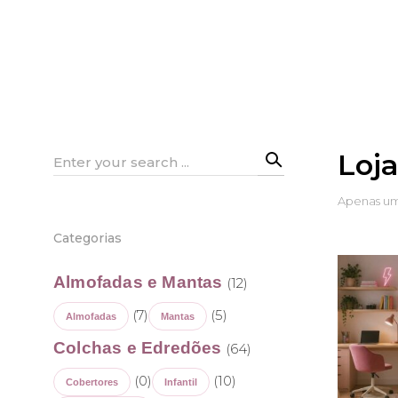
Loj
Search
for:
Apenas um
Categorias
Almofadas e Mantas
(12)
(7)
(5)
Almofadas
Mantas
Colchas e Edredões
(64)
(0)
(10)
Cobertores
Infantil