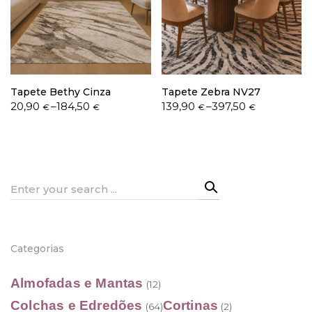
Política de Privacidade
Tapete Bethy Cinza
Tapete Zebra NV27
Price
Price
20,90
–
184,50
139,90
–
397,50
€
€
€
€
range:
range:
20,90 €
139,90 €
Livro de Reclamações
through
through
184,50 €
397,50 €
Search
for:
Categorias
Almofadas e Mantas
(12)
Colchas e Edredões
Cortinas
(64)
(2)