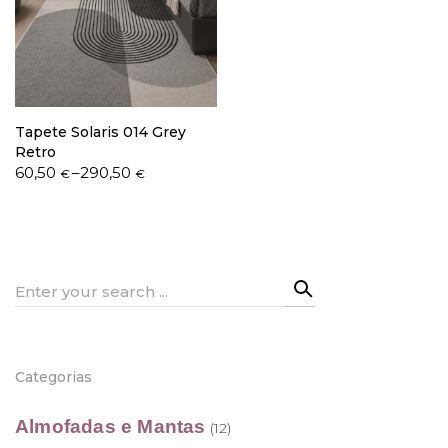
Política de Privacidade
Tapete Solaris 014 Grey
Retro
Price
60,50
–
290,50
€
€
range:
Livro de Reclamações
60,50 €
through
290,50 €
Search
for:
Categorias
Almofadas e Mantas
(12)