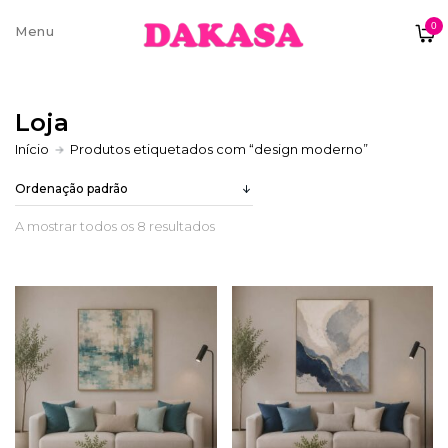
0
Sobre nós
Loja
Contatos e moradas
Início
Produtos etiquetados com “design moderno”
A mostrar todos os 8 resultados
Pagamentos e Envios
Trocas e Devoluções
Termos e condições