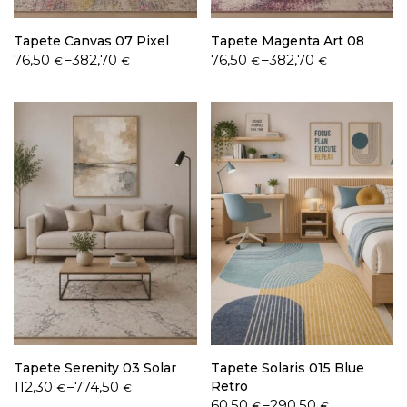
Tapete Canvas 07 Pixel
Tapete Magenta Art 08
Price
Price
76,50
–
382,70
76,50
–
382,70
€
€
€
€
range:
range:
76,50 €
76,50 €
through
through
382,70 €
382,70 €
Tapete Serenity 03 Solar
Tapete Solaris 015 Blue
Price
112,30
–
774,50
Retro
€
€
range:
Price
60,50
–
290,50
€
€