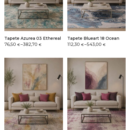
Política de Privacidade
Tapete Azurea 03 Ethereal
Tapete Blueart 18 Ocean
Price
Price
76,50
–
382,70
112,30
–
543,00
€
€
€
€
range:
range:
76,50 €
112,30 €
Livro de Reclamações
through
through
382,70 €
543,00 €