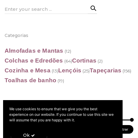
Search
for:
Categorias
Almofadas e Mantas
(12)
Colchas e Edredões
Cortinas
(64)
(2)
Cozinha e Mesa
Lençóis
Tapeçarias
(13)
(25)
(156)
Toalhas de banho
(19)
We use cookies to ensure that we give you the best
Filtrar por preço
experience on our website. If you continue to use this site we
will assume that you are happy with it.
Preço
Preço
Preço:
60 €
—
780 €
Filtrar
Ok
mínimo
máximo