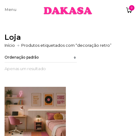
0
Sobre nós
Loja
Contatos e moradas
Início
Produtos etiquetados com “decoração retro”
Apenas um resultado
Pagamentos e Envios
Trocas e Devoluções
Termos e condições