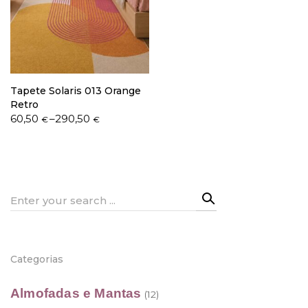
Política de Privacidade
Tapete Solaris 013 Orange
Retro
Price
60,50
–
290,50
€
€
range:
Livro de Reclamações
60,50 €
through
290,50 €
Search
for:
Categorias
Almofadas e Mantas
(12)