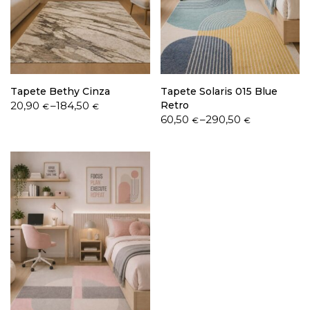
Política de Privacidade
Tapete Bethy Cinza
Tapete Solaris 015 Blue
Price
20,90
–
184,50
Retro
€
€
range:
Price
60,50
–
290,50
€
€
20,90 €
range:
Livro de Reclamações
through
60,50 €
184,50 €
through
290,50 €