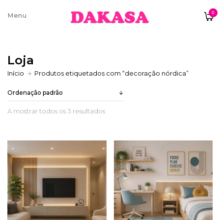
0
Sobre nós
Loja
Contatos e moradas
Início
Produtos etiquetados com “decoração nórdica”
A mostrar todos os 3 resultados
Pagamentos e Envios
Trocas e Devoluções
Termos e condições