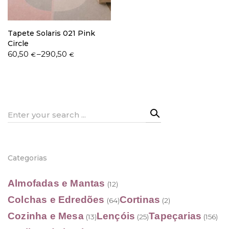
Tapete Solaris 021 Pink
Circle
Price
60,50
–
290,50
€
€
range:
60,50 €
through
290,50 €
Search
for:
Categorias
Almofadas e Mantas
(12)
Colchas e Edredões
Cortinas
(64)
(2)
Cozinha e Mesa
Lençóis
Tapeçarias
(13)
(25)
(156)