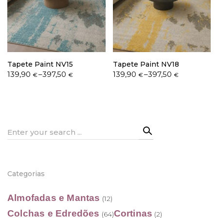
Política de Privacidade
Tapete Paint NV15
Tapete Paint NV18
Price
Price
139,90
–
397,50
139,90
–
397,50
€
€
€
€
range:
range:
139,90 €
139,90 €
Livro de Reclamações
through
through
397,50 €
397,50 €
Search
for:
Categorias
Almofadas e Mantas
(12)
Colchas e Edredões
Cortinas
(64)
(2)