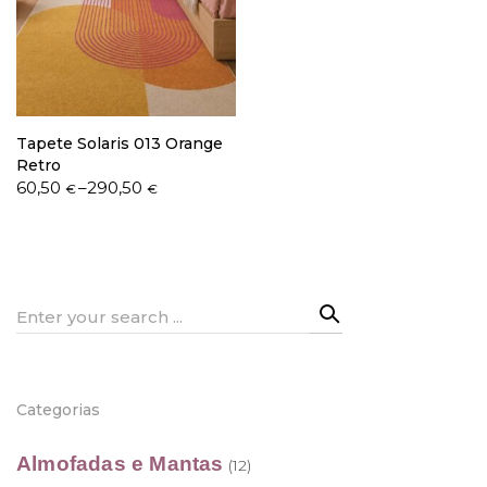
Política de Privacidade
Tapete Solaris 013 Orange
Retro
Price
60,50
–
290,50
€
€
range:
Livro de Reclamações
60,50 €
through
290,50 €
Search
for:
Categorias
Almofadas e Mantas
(12)