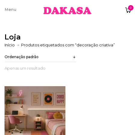
0
Sobre nós
Loja
Contatos e moradas
Início
Produtos etiquetados com “decoração criativa”
Apenas um resultado
Pagamentos e Envios
Trocas e Devoluções
Termos e condições