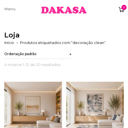
0
Sobre nós
Loja
Contatos e moradas
Início
Produtos etiquetados com “decoração clean”
A mostrar 1–12 de 20 resultados
Pagamentos e Envios
Trocas e Devoluções
Termos e condições