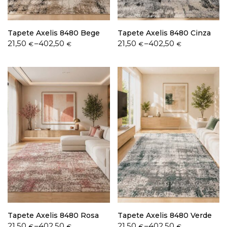
Tapete Axelis 8480 Bege
Tapete Axelis 8480 Cinza
Price
Price
21,50
–
402,50
21,50
–
402,50
€
€
€
€
range:
range:
21,50 €
21,50 €
through
through
402,50 €
402,50 €
Tapete Axelis 8480 Rosa
Tapete Axelis 8480 Verde
Price
Price
21,50
–
402,50
21,50
–
402,50
€
€
€
€