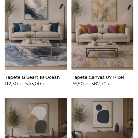
Tapete Blueart 18 Ocean
Tapete Canvas 07 Pixel
Price
Price
112,30
–
543,00
76,50
–
382,70
€
€
€
€
range:
range:
112,30 €
76,50 €
through
through
543,00 €
382,70 €