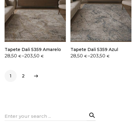
Tapete Dali 5359 Amarelo
Tapete Dali 5359 Azul
Price
Price
28,50
–
203,50
28,50
–
203,50
€
€
€
€
range:
range:
28,50 €
28,50 €
through
through
1
2
203,50 €
203,50 €
Search
for: