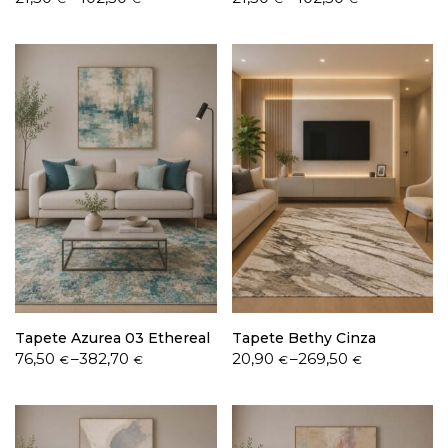
range:
range:
21,50 €
21,50 €
through
through
402,50 €
402,50 €
Tapete Azurea 03 Ethereal
Tapete Bethy Cinza
Price
Price
76,50
–
382,70
20,90
–
269,50
€
€
€
€
range:
range:
76,50 €
20,90 €
through
through
382,70 €
269,50 €