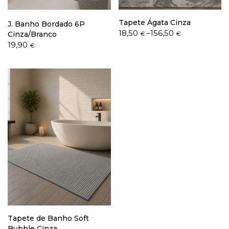
Tapete Ágata Cinza
J. Banho Bordado 6P
Price
18,50
–
156,50
Cinza/Branco
€
€
range:
19,90
€
18,50 €
through
156,50 €
Tapete de Banho Soft
Bubble Cinza