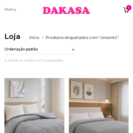
0
Sobre nós
Loja
Início
Produtos etiquetados com “cinzento”
Contatos e moradas
A mostrar todos os 5 resultados
Pagamentos e Envios
Trocas e Devoluções
Termos e condições