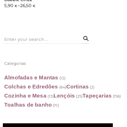
Price
5,90
–
26,50
€
€
range:
5,90 €
through
26,50 €
Search
for:
Categorias
Almofadas e Mantas
(12)
Colchas e Edredões
Cortinas
(64)
(2)
Cozinha e Mesa
Lençóis
Tapeçarias
(13)
(25)
(156)
Toalhas de banho
(19)