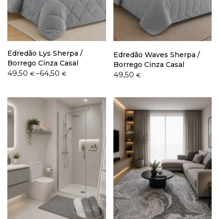
Política de Privacidade
Edredão Lys Sherpa /
Edredão Waves Sherpa /
Borrego Cinza Casal
Borrego Cinza Casal
Price
49,50
–
64,50
49,50
€
€
€
range:
49,50 €
Livro de Reclamações
through
64,50 €