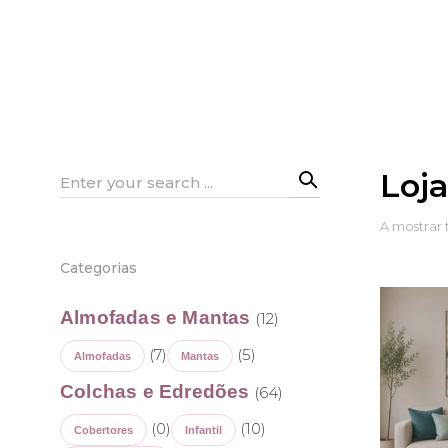
Loj
Search
for:
A mostrar 
Categorias
Almofadas e Mantas
(12)
(7)
(5)
Almofadas
Mantas
Colchas e Edredões
(64)
(0)
(10)
Cobertores
Infantil