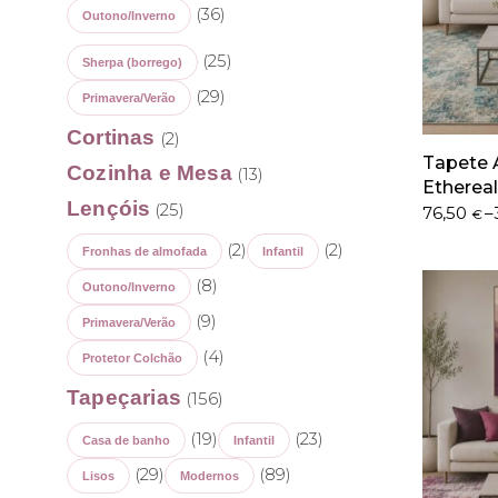
(36)
Outono/Inverno
(25)
Sherpa (borrego)
(29)
Primavera/Verão
Cortinas
(2)
Tapete 
Cozinha e Mesa
(13)
Ethereal
Lençóis
(25)
Price
76,50
–
€
range:
(2)
(2)
Fronhas de almofada
Infantil
76,50 €
through
(8)
Outono/Inverno
382,70 €
(9)
Primavera/Verão
(4)
Protetor Colchão
Tapeçarias
(156)
(19)
(23)
Casa de banho
Infantil
(29)
(89)
Lisos
Modernos