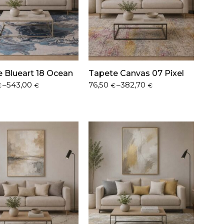
 Blueart 18 Ocean
Tapete Canvas 07 Pixel
Price
–
543,00
76,50
–
382,70
€
€
€
€
range:
€
76,50 €
h
through
 €
382,70 €