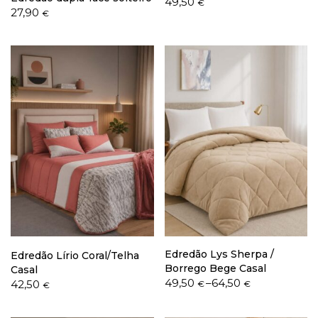
49,50
€
27,90
€
Edredão Lys Sherpa /
Edredão Lírio Coral/Telha
Borrego Bege Casal
Casal
Price
49,50
–
64,50
42,50
€
€
€
range:
49,50 €