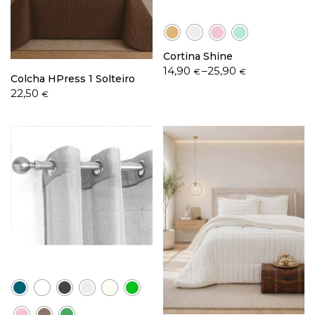
Cortina Shine
Política de Privacidade
Price
14,90
–
25,90
€
€
Colcha HPress 1 Solteiro
range:
22,50
€
14,90 €
through
25,90 €
Livro de Reclamações