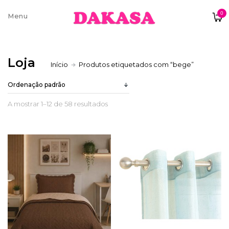
0
Sobre nós
Loja
Início
Produtos etiquetados com “bege”
Contatos e moradas
A mostrar 1–12 de 58 resultados
Pagamentos e Envios
Trocas e Devoluções
Termos e condições