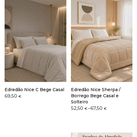
through
64,50 €
Edredão Nice C Bege Casal
Edredão Nice Sherpa /
69,50
Borrego Bege Casal e
€
Solteiro
Price
52,50
–
67,50
€
€
range:
52,50 €
through
67,50 €