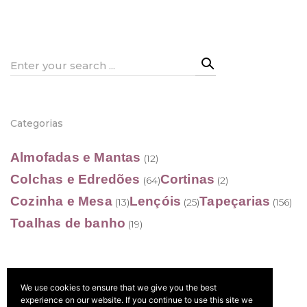
Search
for:
Categorias
Almofadas e Mantas
(12)
Colchas e Edredões
Cortinas
(64)
(2)
Cozinha e Mesa
Lençóis
Tapeçarias
(13)
(25)
(156)
Toalhas de banho
(19)
We use cookies to ensure that we give you the best
Filtrar por preço
experience on our website. If you continue to use this site we