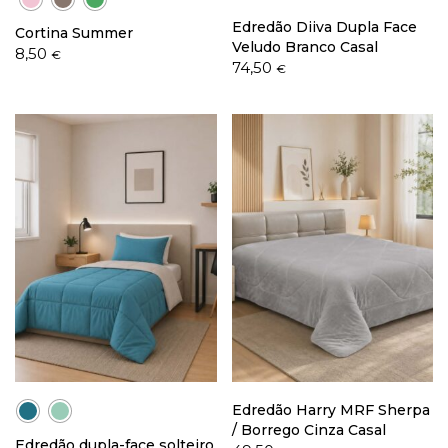
Edredão Diiva Dupla Face
Cortina Summer
Veludo Branco Casal
8,50
€
74,50
€
Edredão Harry MRF Sherpa
/ Borrego Cinza Casal
Edredão dupla-face solteiro