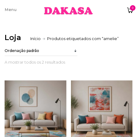
0
Sobre nós
Loja
Início
Produtos etiquetados com “amelie”
Contatos e moradas
A mostrar todos os 2 resultados
Pagamentos e Envios
Trocas e Devoluções
Termos e condições