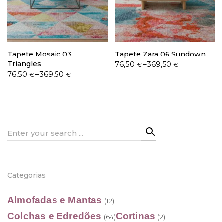
Política de Privacidade
Tapete Mosaic 03
Tapete Zara 06 Sundown
Price
Triangles
76,50
–
369,50
€
€
Price
range:
76,50
–
369,50
€
€
range:
76,50 €
76,50 €
through
Livro de Reclamações
through
369,50 €
369,50 €
Search
for:
Categorias
Almofadas e Mantas
(12)
Colchas e Edredões
Cortinas
(64)
(2)