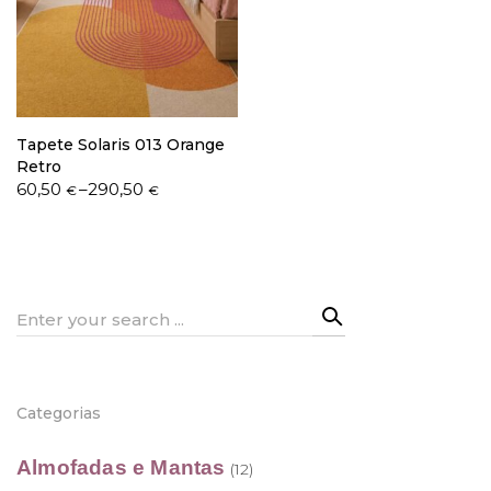
Política de Privacidade
Tapete Solaris 013 Orange
Retro
Price
60,50
–
290,50
€
€
range:
Livro de Reclamações
60,50 €
through
290,50 €
Search
for:
Categorias
Almofadas e Mantas
(12)