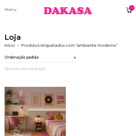
0
Sobre nós
Loja
Contatos e moradas
Início
Produtos etiquetados com “ambiente moderno”
Apenas um resultado
Pagamentos e Envios
Trocas e Devoluções
Termos e condições