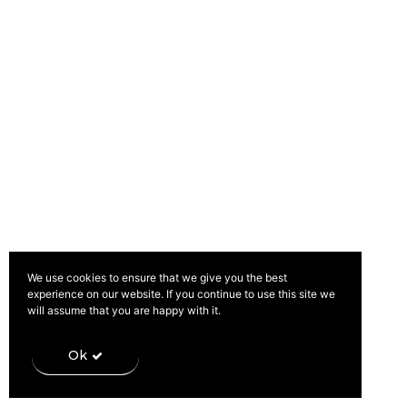
Política de Privacidade
Livro de Reclamações
We use cookies to ensure that we give you the best
experience on our website. If you continue to use this site we
will assume that you are happy with it.
Ok