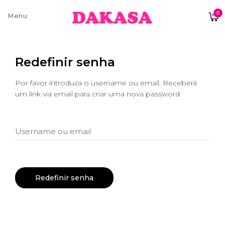
0
Sobre nós
Redefinir senha
Contatos e moradas
Por favor introduza o username ou email. Receberá
um link via email para criar uma nova password
Pagamentos e Envios
Username ou email
Trocas e Devoluções
Redefinir senha
Termos e condições