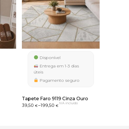
Disponível
Entrega em 1-3 dias
úteis
Pagamento seguro
Tapete Faro 9119 Cinza Ouro
IVA incluído
Price
39,50
–
199,50
€
€
range:
39,50 €
through
199,50 €