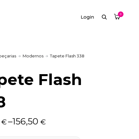
0
Login
peçarias
Modernos
Tapete Flash 338
pete Flash
8
0
–
156,50
€
€
: