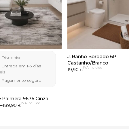
J. Banho Bordado 6P
Disponível
Castanho/Branco
Entrega em 1-3 dias
IVA incluído
19,90
€
eis
Pagamento seguro
 Palmera 9676 Cinza
IVA incluído
–
189,90
€
h
€