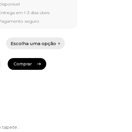
 €
isponível
ugh
ntrega em 1-3 dias úteis
0 €
agamento seguro
Comprar
Comprar
o tapete…