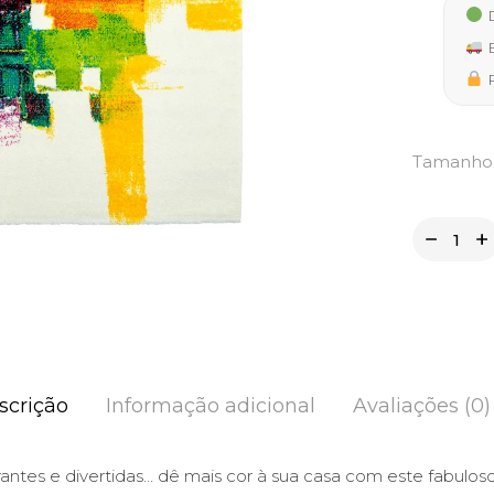
32,50
D
thro
E
156,5
P
Tamanho
scrição
Informação adicional
Avaliações (0)
antes e divertidas… dê mais cor à sua casa com este fabulos