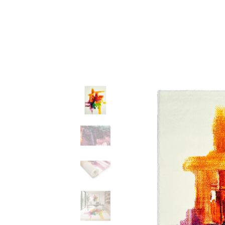
32,50 €
through
156,50 €