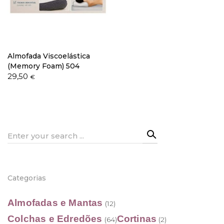
Política de Privacidade
Almofada Viscoelástica
(Memory Foam) 504
29,50
€
Livro de Reclamações
Search
for:
Categorias
Almofadas e Mantas
(12)
Colchas e Edredões
Cortinas
(64)
(2)