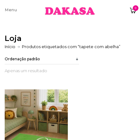
0
Sobre nós
Loja
Contatos e moradas
Início
Produtos etiquetados com “tapete com abelha”
Apenas um resultado
Pagamentos e Envios
Trocas e Devoluções
Termos e condições