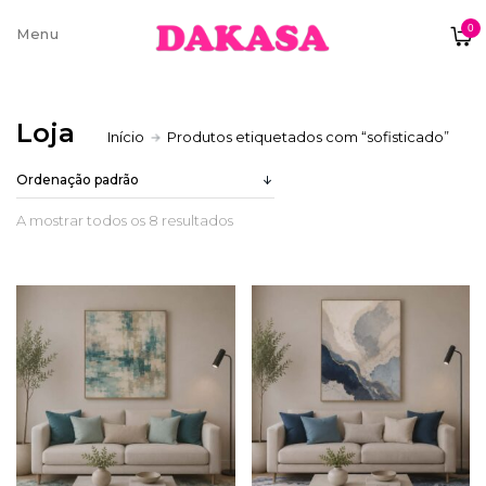
0
Sobre nós
Loja
Início
Produtos etiquetados com “sofisticado”
Contatos e moradas
A mostrar todos os 8 resultados
Pagamentos e Envios
Trocas e Devoluções
Termos e condições