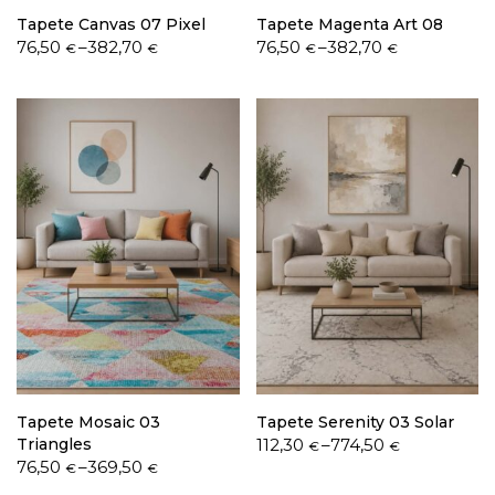
Tapete Canvas 07 Pixel
Tapete Magenta Art 08
Price
Price
76,50
–
382,70
76,50
–
382,70
€
€
€
€
range:
range:
76,50 €
76,50 €
through
through
382,70 €
382,70 €
Tapete Mosaic 03
Tapete Serenity 03 Solar
Price
Triangles
112,30
–
774,50
€
€
Price
range:
76,50
–
369,50
€
€
range:
112,30 €