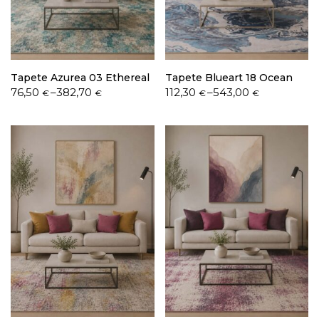
Política de Privacidade
Tapete Azurea 03 Ethereal
Tapete Blueart 18 Ocean
Price
Price
76,50
–
382,70
112,30
–
543,00
€
€
€
€
range:
range:
76,50 €
112,30 €
through
through
Livro de Reclamações
382,70 €
543,00 €