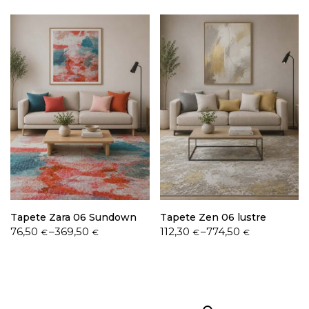
76,50 €
through
through
774,50 €
369,50 €
Tapete Zara 06 Sundown
Tapete Zen 06 lustre
Price
Price
76,50
–
369,50
112,30
–
774,50
€
€
€
€
range:
range:
76,50 €
112,30 €
through
through
369,50 €
774,50 €