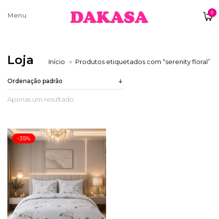
0
Sobre nós
Loja
Início
Produtos etiquetados com “serenity floral”
Contatos e moradas
Apenas um resultado
Pagamentos e Envios
-35%
Trocas e Devoluções
Termos e condições