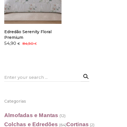
Política de Privacidade
Edredão Serenity Floral
Premium
O
O
54,90
84,50
€
€
preço
preço
original
atual
Livro de Reclamações
era:
é:
84,50 €.
54,90 €.
Search
for:
Categorias
Almofadas e Mantas
(12)
Colchas e Edredões
Cortinas
(64)
(2)