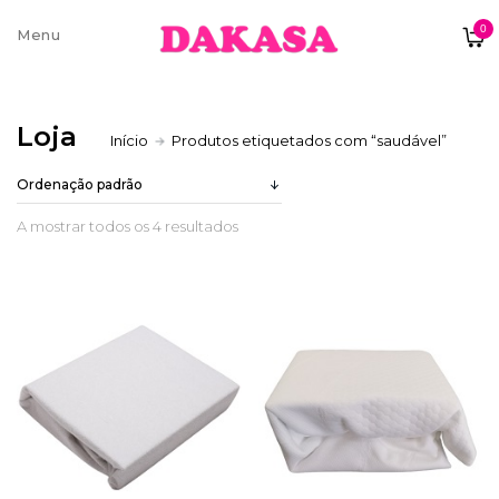
0
Sobre nós
Loja
Início
Produtos etiquetados com “saudável”
Contatos e moradas
A mostrar todos os 4 resultados
Pagamentos e Envios
Trocas e Devoluções
Termos e condições