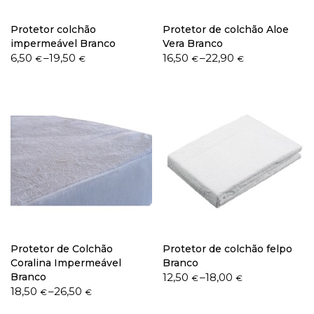
Protetor colchão
Protetor de colchão Aloe
impermeável Branco
Vera Branco
Price
Price
6,50
–
19,50
16,50
–
22,90
€
€
€
€
Política de Privacidade
range:
range:
6,50 €
16,50 €
through
through
19,50 €
22,90 €
Livro de Reclamações
Protetor de Colchão
Protetor de colchão felpo
Coralina Impermeável
Branco
Price
Branco
12,50
–
18,00
€
€
Price
range:
18,50
–
26,50
€
€
range:
12,50 €