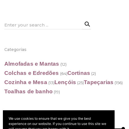
18,50 €
through
through
18,00 €
26,50 €
Search
for:
Categorias
Almofadas e Mantas
(12)
Colchas e Edredões
Cortinas
(64)
(2)
Cozinha e Mesa
Lençóis
Tapeçarias
(13)
(25)
(156)
Toalhas de banho
(19)
We use cookies to ensure that we give you the best
Filtrar por preço
experience on our website. If you continue to use this site we
will assume that you are happy with it.