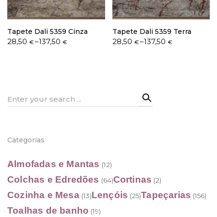
Tapete Dali 5359 Cinza
Tapete Dali 5359 Terra
Price
Price
28,50
–
137,50
28,50
–
137,50
€
€
€
€
range:
range:
28,50 €
28,50 €
through
through
137,50 €
137,50 €
Search
for:
Categorias
Almofadas e Mantas
(12)
Colchas e Edredões
Cortinas
(64)
(2)
Cozinha e Mesa
Lençóis
Tapeçarias
(13)
(25)
(156)
Toalhas de banho
(19)