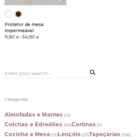
Protetor de mesa
Política de Privacidade
impermeável
Price
9,90
–
34,90
€
€
range:
9,90 €
through
Livro de Reclamações
34,90 €
Search
for:
Categorias
Almofadas e Mantas
(12)
Colchas e Edredões
Cortinas
(64)
(2)
Cozinha e Mesa
Lençóis
Tapeçarias
(13)
(25)
(156)