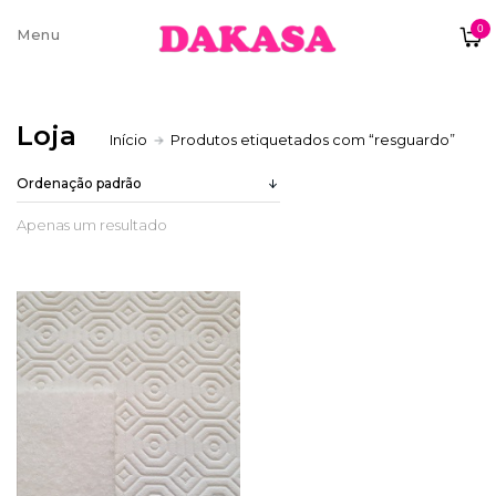
0
Sobre nós
Loja
Início
Produtos etiquetados com “resguardo”
Contatos e moradas
Apenas um resultado
Pagamentos e Envios
Trocas e Devoluções
Termos e condições