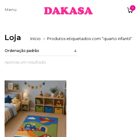
0
Sobre nós
Loja
Início
Produtos etiquetados com “quarto infantil”
Contatos e moradas
Apenas um resultado
Pagamentos e Envios
Trocas e Devoluções
Termos e condições