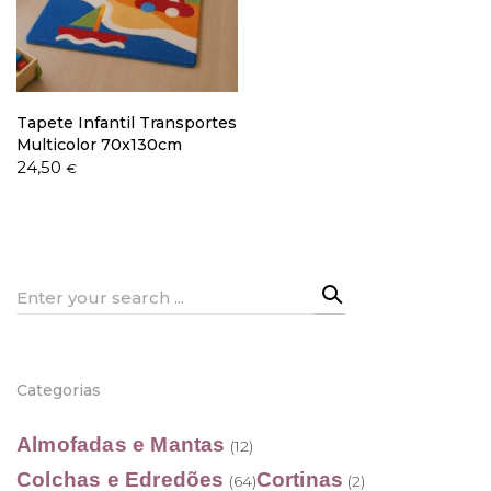
Política de Privacidade
Tapete Infantil Transportes
Multicolor 70x130cm
24,50
€
Livro de Reclamações
Search
for:
Categorias
Almofadas e Mantas
(12)
Colchas e Edredões
Cortinas
(64)
(2)