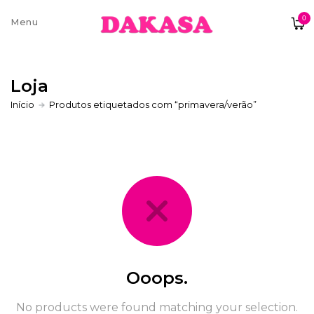
0
Sobre nós
Loja
Contatos e moradas
Início
Produtos etiquetados com “primavera/verão”
Pagamentos e Envios
Trocas e Devoluções
Ooops.
No products were found matching your selection.
Termos e condições