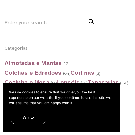
Search
Política de Privacidade
for:
Categorias
Livro de Reclamações
Almofadas e Mantas
(12)
Colchas e Edredões
Cortinas
(64)
(2)
Cozinha e Mesa
Lençóis
Tapeçarias
(13)
(25)
(156)
Toalhas de banho
We use cookies to ensure that we give you the best
(19)
experience on our website. If you continue to use this site we
will assume that you are happy with it.
Ok