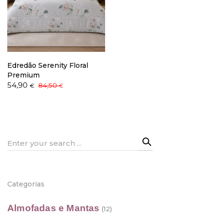
Política de Privacidade
Edredão Serenity Floral
Premium
O
O
54,90
84,50
€
€
preço
preço
Livro de Reclamações
original
atual
era:
é:
84,50 €.
54,90 €.
Search
for:
Categorias
Almofadas e Mantas
(12)