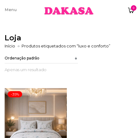
0
Sobre nós
Loja
Contatos e moradas
Início
Produtos etiquetados com “luxo e conforto”
Apenas um resultado
Pagamentos e Envios
-35%
Trocas e Devoluções
Termos e condições