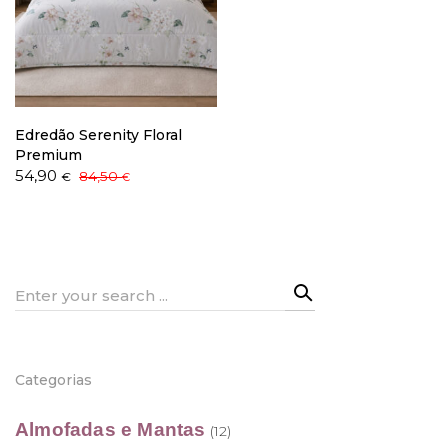
Política de Privacidade
Edredão Serenity Floral
Premium
O
O
54,90
84,50
€
€
preço
preço
Livro de Reclamações
original
atual
era:
é:
84,50 €.
54,90 €.
Search
for:
Categorias
Almofadas e Mantas
(12)