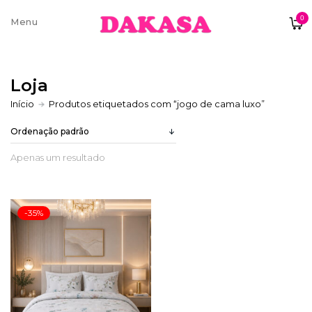
0
Sobre nós
Loja
Contatos e moradas
Início
Produtos etiquetados com “jogo de cama luxo”
Apenas um resultado
Pagamentos e Envios
-35%
Trocas e Devoluções
Termos e condições