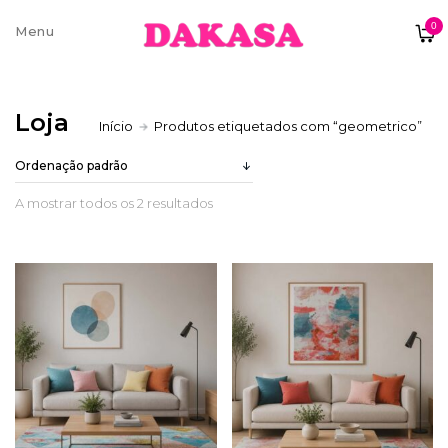
0
Sobre nós
Loja
Início
Produtos etiquetados com “geometrico”
Contatos e moradas
A mostrar todos os 2 resultados
Pagamentos e Envios
Trocas e Devoluções
Termos e condições