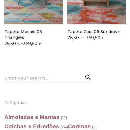
Política de Privacidade
Tapete Mosaic 03
Tapete Zara 06 Sundown
Price
Triangles
76,50
–
369,50
€
€
Price
range:
76,50
–
369,50
€
€
range:
76,50 €
76,50 €
through
Livro de Reclamações
through
369,50 €
369,50 €
Search
for:
Categorias
Almofadas e Mantas
(12)
Colchas e Edredões
Cortinas
(64)
(2)