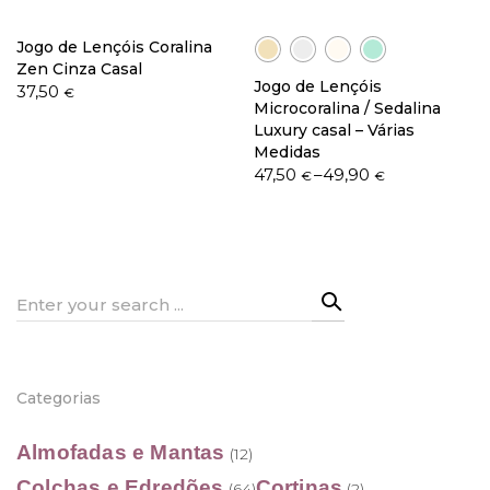
Jogo de Lençóis Coralina
Zen Cinza Casal
Jogo de Lençóis
37,50
€
Microcoralina / Sedalina
Luxury casal – Várias
Medidas
Price
47,50
–
49,90
€
€
range:
47,50 €
through
49,90 €
Search
for:
Categorias
Almofadas e Mantas
(12)
Colchas e Edredões
Cortinas
(64)
(2)