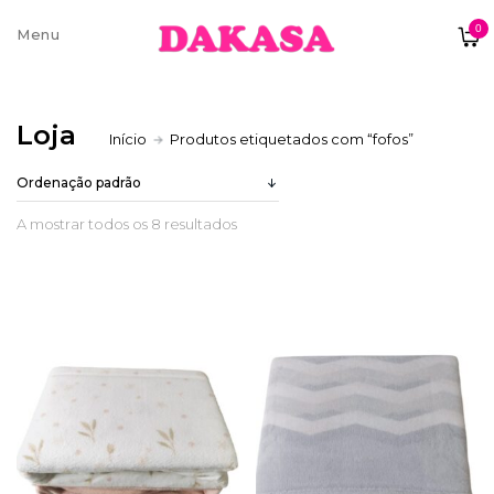
0
Sobre nós
Loja
Início
Produtos etiquetados com “fofos”
Contatos e moradas
A mostrar todos os 8 resultados
Pagamentos e Envios
Trocas e Devoluções
Termos e condições