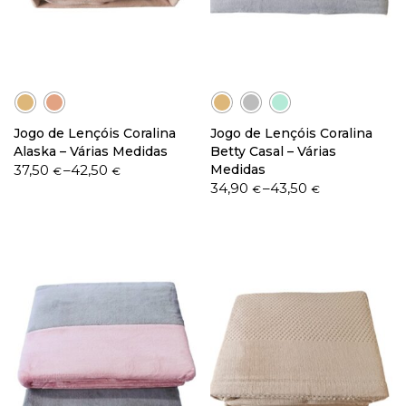
Política de Privacidade
Jogo de Lençóis Coralina
Jogo de Lençóis Coralina
Alaska – Várias Medidas
Betty Casal – Várias
Price
37,50
–
42,50
Medidas
€
€
Livro de Reclamações
range:
Price
34,90
–
43,50
€
€
37,50 €
range:
through
34,90 €
42,50 €
through
43,50 €