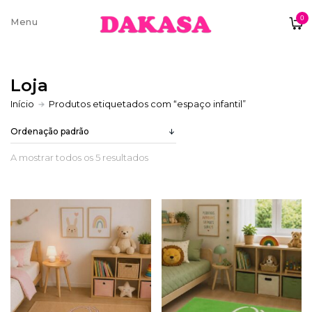
0
Sobre nós
Loja
Contatos e moradas
Início
Produtos etiquetados com “espaço infantil”
A mostrar todos os 5 resultados
Pagamentos e Envios
Trocas e Devoluções
Termos e condições