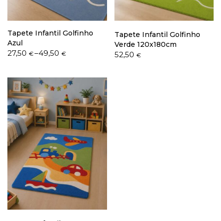
Tapete Infantil Golfinho
Tapete Infantil Golfinho
Azul
Verde 120x180cm
Price
27,50
–
49,50
52,50
€
€
€
range:
27,50 €
through
49,50 €