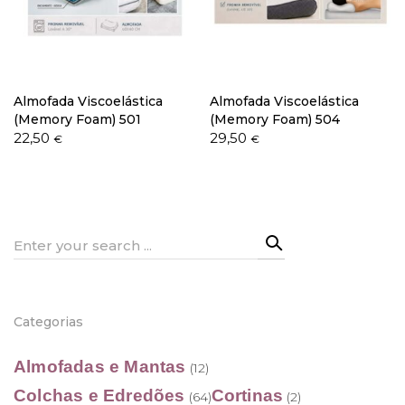
Política de Privacidade
Almofada Viscoelástica
Almofada Viscoelástica
(Memory Foam) 501
(Memory Foam) 504
22,50
29,50
€
€
Livro de Reclamações
Search
for:
Categorias
Almofadas e Mantas
(12)
Colchas e Edredões
Cortinas
(64)
(2)