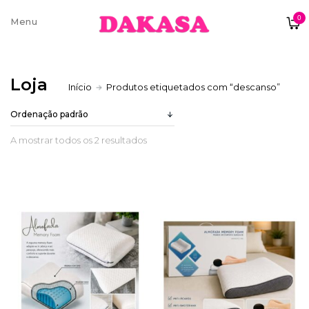
0
Sobre nós
Loja
Início
Produtos etiquetados com “descanso”
Contatos e moradas
A mostrar todos os 2 resultados
Pagamentos e Envios
Trocas e Devoluções
Termos e condições