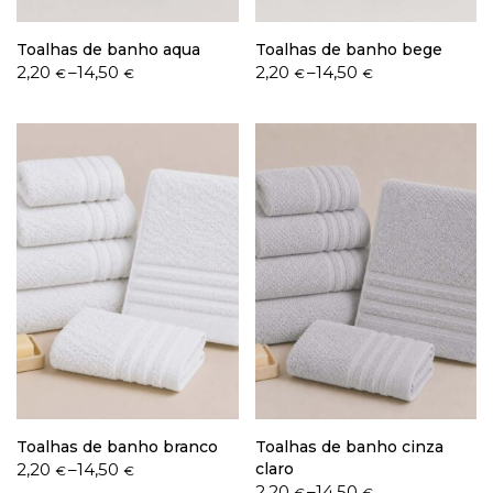
Toalhas de banho aqua
Toalhas de banho bege
Price
Price
2,20
–
14,50
2,20
–
14,50
€
€
€
€
range:
range:
2,20 €
2,20 €
through
through
14,50 €
14,50 €
Toalhas de banho branco
Toalhas de banho cinza
Price
2,20
–
14,50
claro
€
€
range:
Price
2,20
–
14,50
€
€