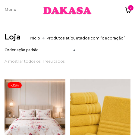
0
Sobre nós
Loja
Início
Produtos etiquetados com “decoração”
Contatos e moradas
A mostrar todos os 11 resultados
Pagamentos e Envios
-35%
Trocas e Devoluções
Termos e condições