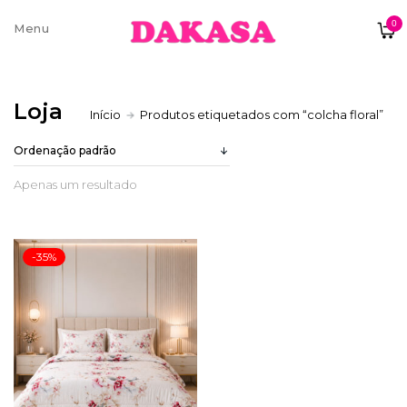
0
Sobre nós
Loja
Início
Produtos etiquetados com “colcha floral”
Contatos e moradas
Apenas um resultado
Pagamentos e Envios
-35%
Trocas e Devoluções
Termos e condições