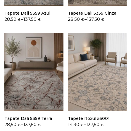
Tapete Dali 5359 Azul
Tapete Dali 5359 Cinza
Price
Price
28,50
–
137,50
28,50
–
137,50
€
€
€
€
range:
range:
28,50 €
28,50 €
through
through
137,50 €
137,50 €
Tapete Dali 5359 Terra
Tapete Roxul 55001
Price
Price
28,50
–
137,50
14,90
–
137,50
€
€
€
€
range:
range: