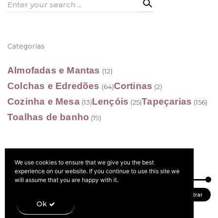
Search
for:
Categorias
Almofadas e Mantas
(12)
Colchas e Edredões
Cortinas
(64)
(2)
Cozinha e Mesa
Lençóis
Tapeçarias
(13)
(25)
(156)
Toalhas de banho
(19)
We use cookies to ensure that we give you the best
Filtrar por preço
experience on our website. If you continue to use this site we
will assume that you are happy with it.
Preço
Preço
Preço:
10 €
—
190 €
Filtrar
Ok
mínimo
máximo