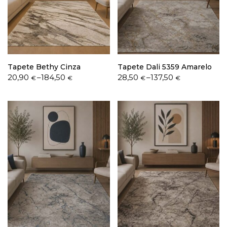
Política de Privacidade
Tapete Bethy Cinza
Tapete Dali 5359 Amarelo
Price
Price
20,90
–
184,50
28,50
–
137,50
€
€
€
€
range:
range:
20,90 €
28,50 €
Livro de Reclamações
through
through
184,50 €
137,50 €