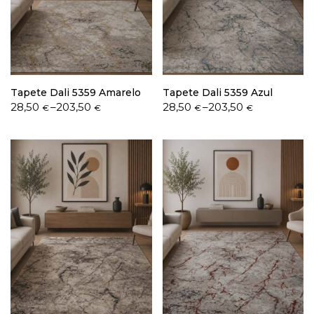
Política de Privacidade
Tapete Dali 5359 Amarelo
Tapete Dali 5359 Azul
Price
Price
28,50
–
203,50
28,50
–
203,50
€
€
€
€
range:
range:
28,50 €
28,50 €
Livro de Reclamações
through
through
203,50 €
203,50 €