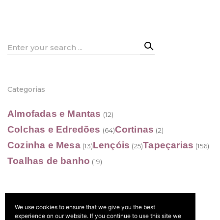
28,50 €
through
202,90 €
Search
for:
Categorias
Almofadas e Mantas
(12)
Colchas e Edredões
Cortinas
(64)
(2)
Cozinha e Mesa
Lençóis
Tapeçarias
(13)
(25)
(156)
Toalhas de banho
(19)
We use cookies to ensure that we give you the best
Filtrar por preço
experience on our website. If you continue to use this site we