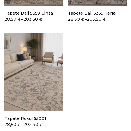
Tapete Dali 5359 Cinza
Tapete Dali 5359 Terra
Price
Price
28,50
–
203,50
28,50
–
203,50
€
€
€
€
range:
range:
28,50 €
28,50 €
through
through
203,50 €
203,50 €
Tapete Roxul 55001
Price
28,50
–
202,90
€
€
range: