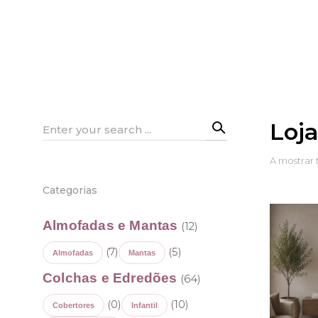
Loj
Search
for:
A mostrar 
Categorias
Almofadas e Mantas
(12)
(7)
(5)
Almofadas
Mantas
Colchas e Edredões
(64)
(0)
(10)
Cobertores
Infantil