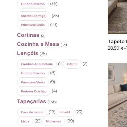
(36)
Outono/Inverno
(25)
Sherpa (borrego)
(29)
Primavera/Verão
Cortinas
(2)
Tapete 
Cozinha e Mesa
(13)
Price
28,50
–
€
Lençóis
(25)
range:
28,50 €
(2)
(2)
through
Fronhas de almofada
Infantil
137,50 €
(8)
Outono/Inverno
(9)
Primavera/Verão
(4)
Protetor Colchão
Tapeçarias
(156)
(19)
(23)
Casa de banho
Infantil
(29)
(89)
Lisos
Modernos