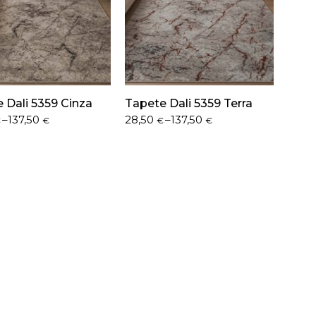
 Dali 5359 Cinza
Tapete Dali 5359 Terra
Price
–
137,50
28,50
–
137,50
€
€
€
€
range:
€
28,50 €
h
through
€
137,50 €