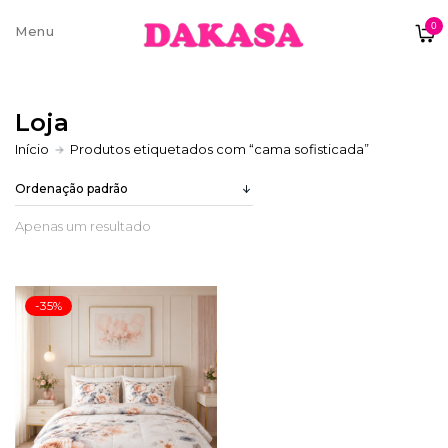
0
Sobre nós
Loja
Contatos e moradas
Início
Produtos etiquetados com “cama sofisticada”
Apenas um resultado
Pagamentos e Envios
-35%
Trocas e Devoluções
Termos e condições