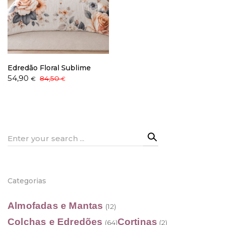
Política de Privacidade
Edredão Floral Sublime
O
O
54,90
84,50
€
€
preço
preço
original
atual
Livro de Reclamações
era:
é:
84,50 €.
54,90 €.
Search
for:
Categorias
Almofadas e Mantas
(12)
Colchas e Edredões
Cortinas
(64)
(2)