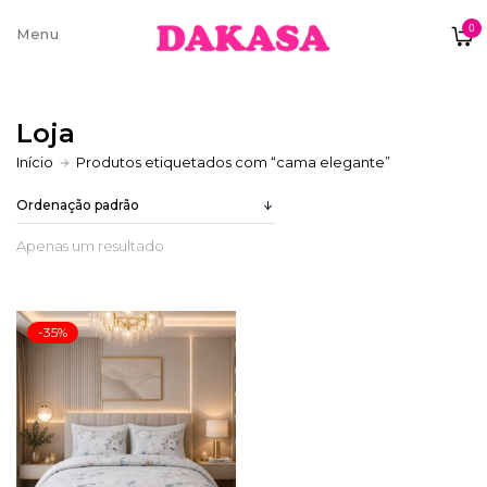
0
Sobre nós
Loja
Contatos e moradas
Início
Produtos etiquetados com “cama elegante”
Apenas um resultado
Pagamentos e Envios
-35%
Trocas e Devoluções
Termos e condições