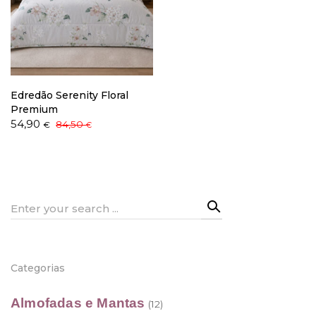
Política de Privacidade
Edredão Serenity Floral
Premium
O
O
54,90
84,50
€
€
preço
preço
Livro de Reclamações
original
atual
era:
é:
84,50 €.
54,90 €.
Search
for:
Categorias
Almofadas e Mantas
(12)