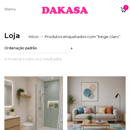
0
Sobre nós
Loja
Início
Produtos etiquetados com “bege claro”
Contatos e moradas
A mostrar todos os 2 resultados
Pagamentos e Envios
Trocas e Devoluções
Termos e condições