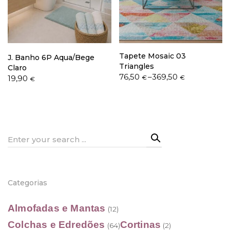
Política de Privacidade
Tapete Mosaic 03
J. Banho 6P Aqua/Bege
Triangles
Claro
Price
76,50
–
369,50
19,90
€
€
€
range:
76,50 €
Livro de Reclamações
through
369,50 €
Search
for:
Categorias
Almofadas e Mantas
(12)
Colchas e Edredões
Cortinas
(64)
(2)